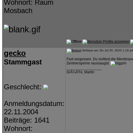
Wohnort: Raum
Mosbach
gecko
Verfasst am: Do Jul 20, 2023 1:16 p
Fast vergessen. Du solltest die Membran
Stammgast
Zentrierspinne raussaugst.
_________________
GrÃ¼ÃŸe, Martin
Geschlecht:
Anmeldungsdatum:
22.11.2004
Beiträge: 1641
Wohnort: