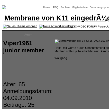
Home
FAQ
Suchen
Mitgliederliste
Benutzergruppe
Membrane von K11 eingedrÃ¼
AUDIO-VIDEO FORUM Foren-Übe
Autor
Viper1961
Verfasst am: So Jul 16, 2023 1:21
Hallo, mir wurde durch Unachtsamkeit d
junior member
Manfred sollen ja beschichtet sein, kan
Wolfgang
Alter: 65
Anmeldungsdatum:
04.09.2010
Beiträge: 25