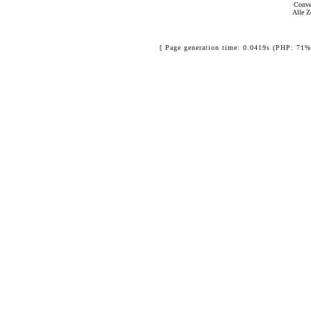
Conve
Alle Z
[ Page generation time: 0.0419s (PHP: 71%