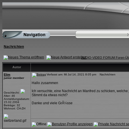
Nachrichten
AUDIO-VIDEO FORUM Foren-Übe
Autor
Elim
Verfasst am: Mi Jul 14, 2021 8:05 pm Nachrichten
junior member
Hallo zusammen
Ich versuchte, eine Nachricht an Manfred zu schicken, welch
Geschlecht:
Stimmt da etwas nicht?
Alter: 46
Anmeldungsdatum:
15.02.2004
Danke und viele GrÃ¼sse
Beiträge: 32
Wohnort: CH-ZH