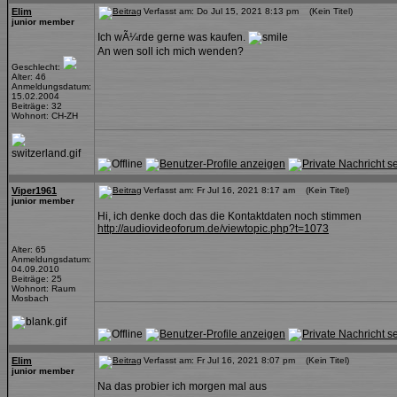
Elim
Verfasst am: Do Jul 15, 2021 8:13 pm (Kein Titel)
junior member
Ich wÃ¼rde gerne was kaufen.
An wen soll ich mich wenden?
Geschlecht:
Alter: 46
Anmeldungsdatum:
15.02.2004
Beiträge: 32
Wohnort: CH-ZH
Viper1961
Verfasst am: Fr Jul 16, 2021 8:17 am (Kein Titel)
junior member
Hi, ich denke doch das die Kontaktdaten noch stimmen
http://audiovideoforum.de/viewtopic.php?t=1073
Alter: 65
Anmeldungsdatum:
04.09.2010
Beiträge: 25
Wohnort: Raum
Mosbach
Elim
Verfasst am: Fr Jul 16, 2021 8:07 pm (Kein Titel)
junior member
Na das probier ich morgen mal aus