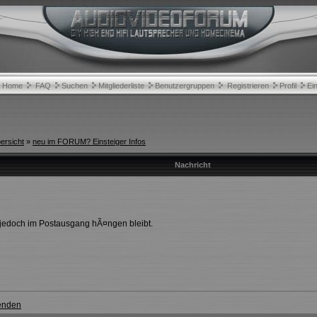
Home
FAQ
Suchen
Mitgliederliste
Benutzergruppen
Registrieren
Profil
Ei
rsicht
»
neu im FORUM? Einsteiger Infos
Nachricht
e jedoch im Postausgang hÃ¤ngen bleibt.