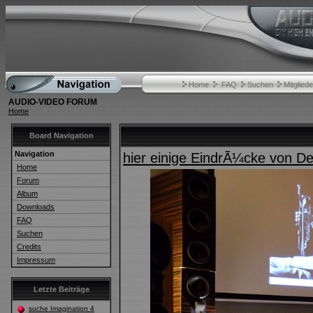
Home
FAQ
Suchen
Mitgliede
AUDIO-VIDEO FORUM
Home
Board Navigation
Navigation
hier einige EindrÃ¼cke von 
Home
Forum
Album
Downloads
FAQ
Suchen
Credits
Impressum
Letzte Beiträge
suche Imagination 4