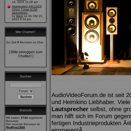
14, 2024 11:28 am
Imagination 4/K13/CX
2310/ T Amp S150
abzugeben
by
Wern
on Do Okt 10,
2024 9:34 pm
Wer Chattet?
Zur Zeit
0
Benutzer im Chat
[ Bitte einloggen zum
Chatten! ]
Suchen
AudioVideoForum.de ist seit 2
und Heimkino Liebhaber. Viele
Lautsprecher
selbst, ohne gr
Statistik
man hilft sich im Forum geg
Wir haben
3744
registrierte
Benutzer.
fertigen Industrieprodukten Ã¤
Der neueste Benutzer ist
RedPetz1968
.
einsparen!Â