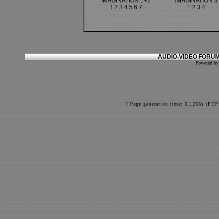
IMAGINATION 1+2
IMAGINATION 3
1
2
3
4
5
6
7
1
2
3
4
AUDIO-VIDEO FORUM
Powered b
[ Page generation time: 0.1266s (PHP