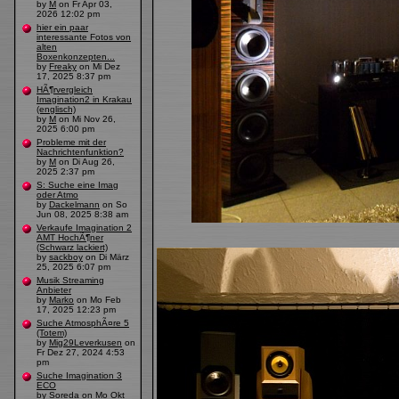
by
M
on Fr Apr 03,
2026 12:02 pm
hier ein paar
interessante Fotos von
alten
Boxenkonzepten...
by
Freaky
on Mi Dez
17, 2025 8:37 pm
HÃ¶rvergleich
Imagination2 in Krakau
(englisch)
by
M
on Mi Nov 26,
2025 6:00 pm
Probleme mit der
Nachrichtenfunktion?
by
M
on Di Aug 26,
2025 2:37 pm
S: Suche eine Imag
oder Atmo
by
Dackelmann
on So
Jun 08, 2025 8:38 am
Verkaufe Imagination 2
AMT HochÃ¶ner
(Schwarz lackiert)
by
sackboy
on Di März
25, 2025 6:07 pm
Musik Streaming
Anbieter
by
Marko
on Mo Feb
17, 2025 12:23 pm
Suche AtmosphÃ¤re 5
(Totem)
by
Mig29Leverkusen
on
Fr Dez 27, 2024 4:53
pm
Suche Imagination 3
ECO
by
Soreda
on Mo Okt