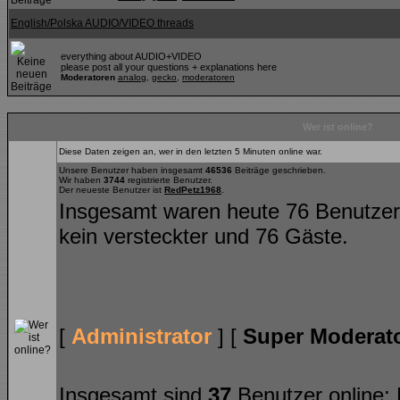
English/Polska AUDIO/VIDEO threads
everything about AUDIO+VIDEO
please post all your questions + explanations here
Moderatoren
analog
,
gecko
,
moderatoren
Wer ist online?
Diese Daten zeigen an, wer in den letzten 5 Minuten online war.
Unsere Benutzer haben insgesamt
46536
Beiträge geschrieben.
Wir haben
3744
registrierte Benutzer.
Der neueste Benutzer ist
RedPetz1968
.
Insgesamt waren heute 76 Benutzer on
kein versteckter und 76 Gäste.
[
Administrator
] [
Super Moderat
Insgesamt sind
37
Benutzer online: K