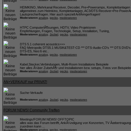
HEIMKINO, Mehrkanal Receiver, Decoder, Pre+Poweramps, Komplettanlagen 
allgemeines zum Heimkino, Komplettanlagen, AC3/DTS Receiver+Pre-PowerA
Lautsprecherfragen. Hier auch speziell AnfÃ¤ngerfragen!
Moderatoren
analog
,
gecko
,
moderatoren
HTPC ComputerlÃ¶sungen, HDTV, Video Projektoren
Empfehlungen, Fragen, Technologie, Setup, Installation, Tuning,
Moderatoren
analog
,
Jockel
,
gecko
,
moderatoren
DTS 5.1 coherent acoustics>>>
FAQ Metropolis DTS5.1 MUSIK&TEST-CD *** DTS-Audio-CD's *** DTS DVD's *
DTS-ES, Neo:6 etc..
Moderatoren
analog
,
gecko
,
moderatoren
Kabel,Stecker,Verbindungen, Multi-Room Installations Beispiele
hier alles Ã¼ber ZubehÃ¶r und Installationen bzw. setups, Fotos von Beispiele
Moderatoren
analog
,
Jockel
,
gecko
,
moderatoren
AN+VERKAUF nur PRIVAT!
Suche-Verkaufe
Moderatoren
analog
,
Jockel
,
gecko
,
moderatoren
FORUM NEWS! Community Treffen
Meetings/FORUM NEWS! OFFTOPIC
alles was das Forum betrifft, AnkÃ¼ndigung von Konzerten, TV Ãœbertragung
zuordnen kann ...
Moderatoren
analog
,
gecko
,
moderatoren