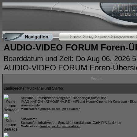
Home
FAQ
Suchen
Mitgliederliste
AUDIO-VIDEO FORUM Foren-Üb
Boarddatum und Zeit: Do Aug 06, 2026 
AUDIO-VIDEO FORUM Foren-Übersi
Forum
Lautsprecher Multikanal und Stereo
Selbstbau-Lautsprecherkonzepte, Technologie,Aufbautips
IMAGINATION - ATMOSPHÃ„RE - HiFi und Home-Cinema Kit Konzepte - Eigen
Raumakustik
Moderatoren
analog
,
gecko
,
moderatoren
Subwoofer
Subwoofer, InfrabÃ¤sse, Spezialkonstruktionen, CarHiFi Adaptionen
Moderatoren
analog
,
gecko
,
moderatoren