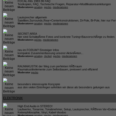
FOCAL-Kits 1983-96 FAQ
Testkopien, FAQ, Technische Fragen, Reparatur+Modifikationsanleitungen
Moderatoren
analog
,
gecko
,
moderatoren
Lautsprecher allgemein
Satelliten,Surrounds,Rear+Centerkonstruktionen, Di-Pole, Bi-Pole, hier nur Fer
Moderatoren
analog
,
gecko
,
moderatoren
SECRET AREA
hier sind SchaltplÃ¤ne Fotos und konkrete Tuning+BauvorschlÃ¤ge zu finden
Moderatoren
gecko
,
moderatoren
neu im FORUM? Einsteiger Infos
kompakte Zusammenfassung unserer AktivitÃ¤ten...
Moderatoren
analog
,
Jockel
,
gecko
,
moderatoren
RAUMAKUSTIK der Weg zum perfekten HÃ¶rraum
Raumakustikelemente zum Selbstbauen, preiswert und effizient!
Moderator
gecko
besonders interessante Konzepte
aus den vielen EintrÃ¤gen wÃ¤hlen wir diese als besonders gelungen aus
ELEKTRONIK
High End Audio in STEREO!
Laufwerke, Tonarme, Tonabnehmer, Setup, Lautsprecher, RÃ¶hren Vor+Endst
Kettenphilosophie, Vinyl, Kabel-Voodoo
Moderatoren
analog
,
gecko
,
moderatoren