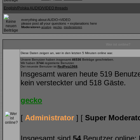
English/Polska AUDIO/VIDEO threads
everything about AUDIO+VIDEO
please post all your questions + explanations here
Moderatoren
analog
,
gecko
,
moderatoren
Wer ist online?
Diese Daten zeigen an, wer in den letzten 5 Minuten online war.
Unsere Benutzer haben insgesamt
46536
Beiträge geschrieben.
Wir haben
3744
registrierte Benutzer.
Der neueste Benutzer ist
RedPetz1968
.
Insgesamt waren heute 519 Benutzer o
kein versteckter und 518 Gäste.
gecko
[
Administrator
] [
Super Moderat
Insgesamt sind
54
Benutzer online: K