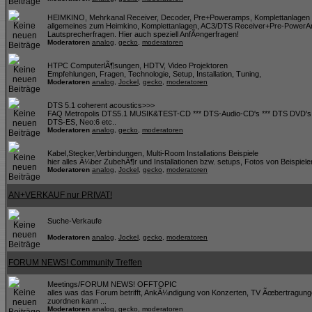
HEIMKINO, Mehrkanal Receiver, Decoder, Pre+Poweramps, Komplettanlagen 
allgemeines zum Heimkino, Komplettanlagen, AC3/DTS Receiver+Pre-PowerA
Lautsprecherfragen. Hier auch speziell AnfÃ¤ngerfragen!
Moderatoren
analog
,
gecko
,
moderatoren
HTPC ComputerlÃ¶sungen, HDTV, Video Projektoren
Empfehlungen, Fragen, Technologie, Setup, Installation, Tuning,
Moderatoren
analog
,
Jockel
,
gecko
,
moderatoren
DTS 5.1 coherent acoustics>>>
FAQ Metropolis DTS5.1 MUSIK&TEST-CD *** DTS-Audio-CD's *** DTS DVD's *
DTS-ES, Neo:6 etc..
Moderatoren
analog
,
gecko
,
moderatoren
Kabel,Stecker,Verbindungen, Multi-Room Installations Beispiele
hier alles Ã¼ber ZubehÃ¶r und Installationen bzw. setups, Fotos von Beispiele
Moderatoren
analog
,
Jockel
,
gecko
,
moderatoren
AN+VERKAUF nur PRIVAT!
Suche-Verkaufe
Moderatoren
analog
,
Jockel
,
gecko
,
moderatoren
FORUM NEWS! Community Treffen
Meetings/FORUM NEWS! OFFTOPIC
alles was das Forum betrifft, AnkÃ¼ndigung von Konzerten, TV Ãœbertragung
zuordnen kann ...
Moderatoren
analog
,
gecko
,
moderatoren