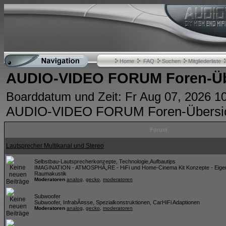
Home
FAQ
Suchen
Mitgliederliste
AUDIO-VIDEO FORUM Foren-Üb
Boarddatum und Zeit: Fr Aug 07, 2026 1
AUDIO-VIDEO FORUM Foren-Übersi
Forum
Lautsprecher Multikanal und Stereo
Selbstbau-Lautsprecherkonzepte, Technologie,Aufbautips
IMAGINATION - ATMOSPHÃ„RE - HiFi und Home-Cinema Kit Konzepte - Eigen
Raumakustik
Moderatoren
analog
,
gecko
,
moderatoren
Subwoofer
Subwoofer, InfrabÃ¤sse, Spezialkonstruktionen, CarHiFi Adaptionen
Moderatoren
analog
,
gecko
,
moderatoren