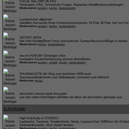
FOCAL-Kits 1983-96 FAQ
Testkopien, FAQ, Technische Fragen, Reparatur+Modifikationsanleitungen
Moderatoren
analog
,
gecko
,
moderatoren
Lautsprecher allgemein
Satelliten,Surrounds,Rear+Centerkonstruktionen, Di-Pole, Bi-Pole, hier nur Fer
Moderatoren
analog
,
gecko
,
moderatoren
SECRET AREA
hier sind SchaltplÃ¤ne Fotos und konkrete Tuning+BauvorschlÃ¤ge zu finden
Moderatoren
gecko
,
moderatoren
neu im FORUM? Einsteiger Infos
kompakte Zusammenfassung unserer AktivitÃ¤ten...
Moderatoren
analog
,
Jockel
,
gecko
,
moderatoren
RAUMAKUSTIK der Weg zum perfekten HÃ¶rraum
Raumakustikelemente zum Selbstbauen, preiswert und effizient!
Moderator
gecko
besonders interessante Konzepte
aus den vielen EintrÃ¤gen wÃ¤hlen wir diese als besonders gelungen aus
ELEKTRONIK
High End Audio in STEREO!
Laufwerke, Tonarme, Tonabnehmer, Setup, Lautsprecher, RÃ¶hren Vor+Endst
Kettenphilosophie, Vinyl, Kabel-Voodoo
Moderatoren
analog
,
gecko
,
moderatoren