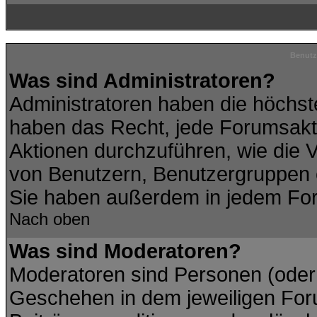
Benutz
Was sind Administratoren?
Administratoren haben die höchs
haben das Recht, jede Forumsakti
Aktionen durchzuführen, wie die
von Benutzern, Benutzergruppen 
Sie haben außerdem in jedem For
Nach oben
Was sind Moderatoren?
Moderatoren sind Personen (oder 
Geschehen in dem jeweiligen Foru