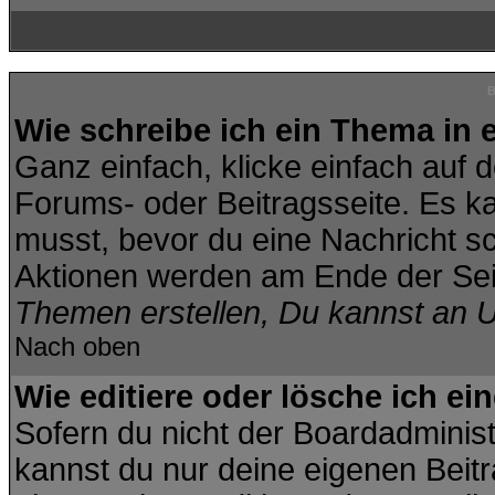
B
Wie schreibe ich ein Thema in
Ganz einfach, klicke einfach auf 
Forums- oder Beitragsseite. Es kan
musst, bevor du eine Nachricht s
Aktionen werden am Ende der Seit
Themen erstellen, Du kannst an 
Nach oben
Wie editiere oder lösche ich ei
Sofern du nicht der Boardadminis
kannst du nur deine eigenen Beitr