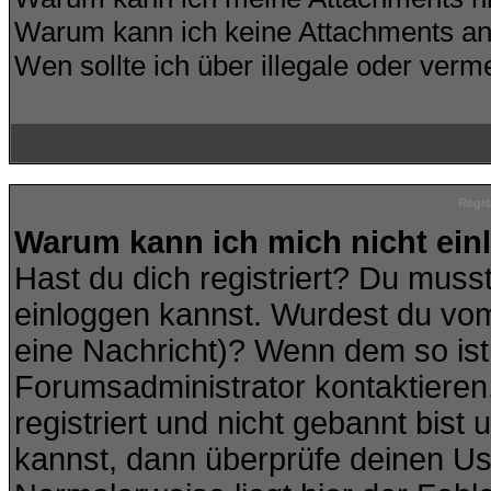
Warum kann ich keine Attachments an
Wen sollte ich über illegale oder verme
Regis
Warum kann ich mich nicht ei
Hast du dich registriert? Du musst
einloggen kannst. Wurdest du vom
eine Nachricht)? Wenn dem so ist
Forumsadministrator kontaktieren
registriert und nicht gebannt bist
kannst, dann überprüfe deinen U