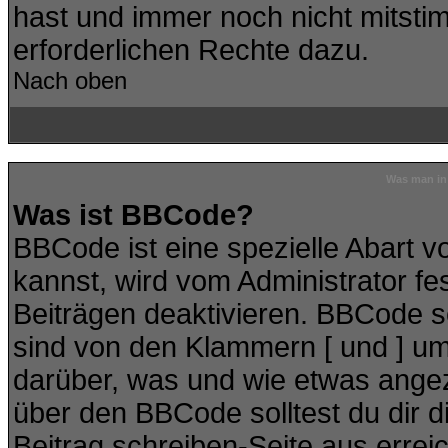
hast und immer noch nicht mitstim
erforderlichen Rechte dazu.
Nach oben
Was man in 
Was ist BBCode?
BBCode ist eine spezielle Abart
kannst, wird vom Administrator fe
Beiträgen deaktivieren. BBCode se
sind von den Klammern [ und ] ums
darüber, was und wie etwas angeze
über den BBCode solltest du dir d
Beitrag schreiben-Seite aus errei