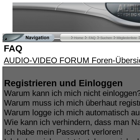
Home
FAQ
Suchen
Mitgliederliste
FAQ
AUDIO-VIDEO FORUM Foren-Übersi
Registrieren und Einloggen
Warum kann ich mich nicht einloggen
Warum muss ich mich überhaut regist
Warum logge ich mich automatisch a
Wie kann ich verhindern, dass man Nam
Ich habe mein Passwort verloren!