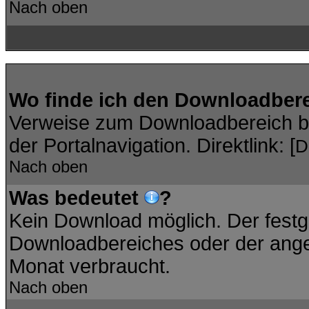
Nach oben
Wo finde ich den Downloadber
Verweise zum Downloadbereich bef
der Portalnavigation. Direktlink: [
D
Nach oben
Was bedeutet
?
Kein Download möglich. Der festg
Downloadbereiches oder der angez
Monat verbraucht.
Nach oben