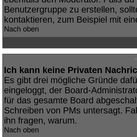
Benutzergruppe zu erstellen, sollt
kontaktieren, zum Beispiel mit ein
Nach oben
P
Ich kann keine Privaten Nachri
Es gibt drei mögliche Gründe dafür:
eingeloggt, der Board-Administra
für das gesamte Board abgeschalte
Schreiben von PMs untersagt. Falls 
ihn fragen, warum.
Nach oben