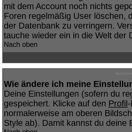
mit dem Account noch nichts gepo
Foren regelmäßig User löschen, d
der Datenbank zu verringern. Vers
tauche wieder ein in die Welt der
Nach oben
Benutzera
Wie ändere ich meine Einstell
Deine Einstellungen (sofern du reg
gespeichert. Klicke auf den
Profil
-
normalerweise am oberen Bildsch
Style ab). Damit kannst du deine 
Nach oben