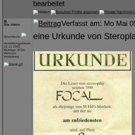
bearbeitet
M
Verfasst am: Mo Mai 0
Site Admin
eine Urkunde von Steropla
Geschlecht:
Anmeldungsdatum:
26.12.2002
Beiträge: 6724
Wohnort:
Heidelberg