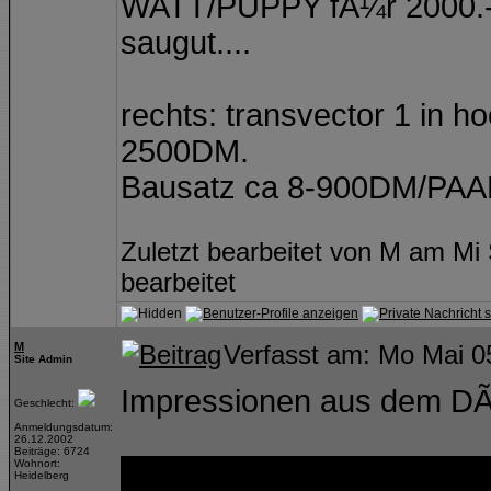
WATT/PUPPY fÃ¼r 2000.-D
saugut....
rechts: transvector 1 in 
2500DM.
Bausatz ca 8-900DM/PAA
Zuletzt bearbeitet von M am Mi
bearbeitet
M
Verfasst am: Mo Mai 0
Site Admin
Impressionen aus dem DÃ
Geschlecht:
Anmeldungsdatum:
26.12.2002
Beiträge: 6724
Wohnort:
Heidelberg