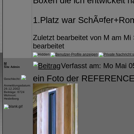
Boxen die ich entwickelt h
1.Platz war SchÃ¤fer+Ro
Zuletzt bearbeitet von M am Mi
bearbeitet
M
Verfasst am: Mo Mai 0
Site Admin
ein Foto der REFERENC
Geschlecht:
Anmeldungsdatum:
26.12.2002
Beiträge: 6724
Wohnort:
Heidelberg