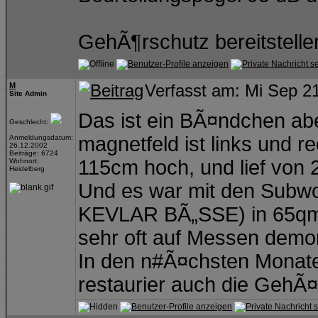
GehÃ¶rschutz bereitstell
M
Verfasst am: Mi Sep 2
Site Admin
Das ist ein BÃ¤ndchen ab
Geschlecht:
magnetfeld ist links und 
Anmeldungsdatum:
26.12.2002
Beiträge: 6724
115cm hoch, und lief von 
Wohnort:
Heidelberg
Und es war mit den Subw
KEVLAR BÃ„SSE) in 65qm 
sehr oft auf Messen demon
In den n#Ã¤chsten Monate
restaurier auch die GehÃ