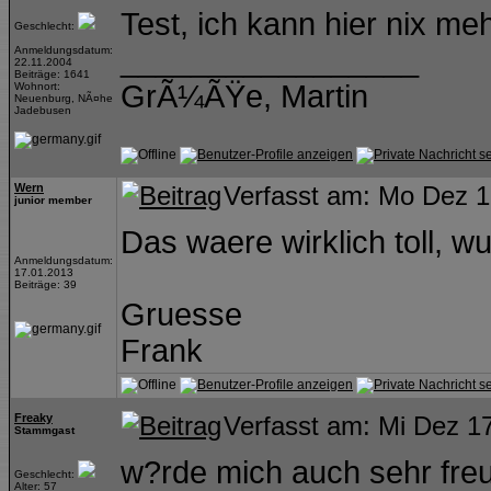
Test, ich kann hier nix me
Geschlecht:
_________________
Anmeldungsdatum:
22.11.2004
Beiträge: 1641
GrÃ¼ÃŸe, Martin
Wohnort:
Neuenburg, NÃ¤he
Jadebusen
Wern
Verfasst am: Mo Dez 1
junior member
Das waere wirklich toll, w
Anmeldungsdatum:
17.01.2013
Beiträge: 39
Gruesse
Frank
Freaky
Verfasst am: Mi Dez 1
Stammgast
w?rde mich auch sehr fre
Geschlecht:
Alter: 57