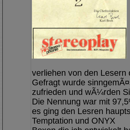
verliehen von den Lesern
Gefragt wurde sinngemÃ¤s
zufrieden und wÃ¼rden Si
Die Nennung war mit 97,5
es ging den Lesren haup
Temptation und ONYX