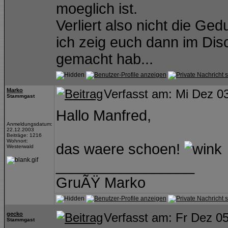
moeglich ist.
Verliert also nicht die Gedu
ich zeig euch dann im Disc
gemacht hab...
Marko
Verfasst am: Mi Dez 0
Stammgast
Hallo Manfred,
Anmeldungsdatum:
22.12.2003
Beiträge: 1216
Wohnort:
das waere schoen!
Westerwald
_________________
GruÃŸ Marko
gecko
Verfasst am: Fr Dez 0
Stammgast