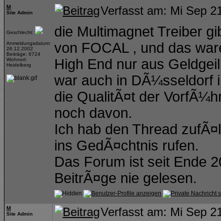
M
Verfasst am: Mi Sep 2
Site Admin
die Multimagnet Treiber g
Geschlecht:
von FOCAL , und das ware
Anmeldungsdatum:
26.12.2002
Beiträge: 6724
High End nur aus Geldgeil
Wohnort:
Heidelberg
war auch in DÃ¼sseldorf i
die QualitÃ¤t der VorfÃ¼
noch davon.
Ich hab den Thread zufÃ¤l
ins GedÃ¤chtnis rufen.
Das Forum ist seit Ende 2
BeitrÃ¤ge nie gelesen.
M
Verfasst am: Mi Sep 2
Site Admin