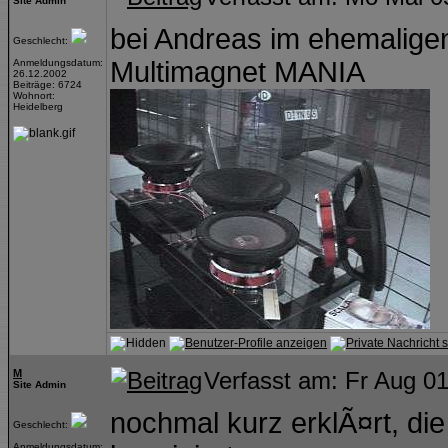
Site Admin
bei Andreas im ehemalige
Geschlecht:
Multimagnet MANIA
Anmeldungsdatum:
26.12.2002
Beiträge: 6724
Wohnort:
Heidelberg
M
Verfasst am: Fr Aug 0
Site Admin
nochmal kurz erklÃ¤rt, di
Geschlecht:
Anmeldungsdatum: