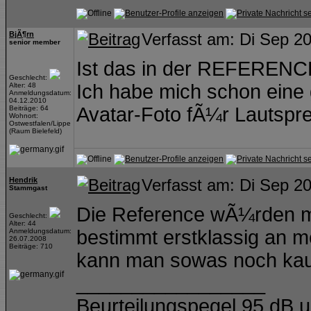
BjÃ¶rn
Verfasst am: Di Sep 2
senior member
Ist das in der REFERENCE
Geschlecht:
Ich habe mich schon eine
Alter: 48
Anmeldungsdatum:
04.12.2010
Avatar-Foto fÃ¼r Lautspre
Beiträge: 64
Wohnort:
Ostwestfalen/Lippe
(Raum Bielefeld)
Hendrik
Verfasst am: Di Sep 2
Stammgast
Die Reference wÃ¼rden mi
Geschlecht:
Alter: 44
bestimmt erstklassig an m
Anmeldungsdatum:
26.07.2008
Beiträge: 710
kann man sowas noch ka
_________________
Beurteilungspegel 95 dB 