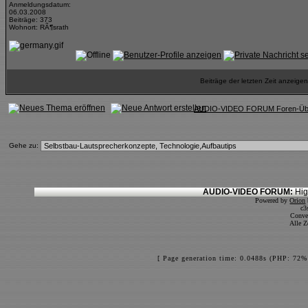
Anmeldungsdatum:
06.03.2008
Beiträge: 373
Wohnort: RÃ¶srath
Beiträge der letzten Zeit anzeig
AUDIO-VIDEO FORUM Foren-Übe
Gehe zu:
AUDIO-VIDEO FORUM:
Hig
Powered by
Orion
c3
Conve
Alle Z
[ Page generation time: 0.0488s (PHP: 72%