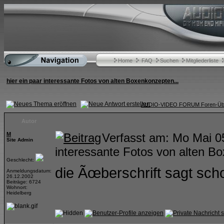
Home
FAQ
Suchen
Mitgliederliste
hier ein paar interessante Fotos von alten Boxenkonzepten...
AUDIO-VIDEO FORUM Foren-Übe
Autor
M
Verfasst am: Mo Mai 0
Site Admin
interessante Fotos von alten B
Geschlecht:
die Ãœberschrift sagt scho
Anmeldungsdatum:
26.12.2002
Beiträge: 6724
Wohnort:
Heidelberg