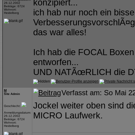
konzipiert...
26.12.2002
Beiträge: 6724
ich hab nur noch ein bisse
Wohnort:
Heidelberg
VerbesserungsvorschlÃ¤g
das war alles!
Ich hab die FOCAL Boxen
entworfen...
UND NATÃœRLICH die D
M
Verfasst am: So Mai 2
Site Admin
Jockel weiter oben sind
Geschlecht:
MICRO Laufwerk.
Anmeldungsdatum:
26.12.2002
Beiträge: 6724
Wohnort:
Heidelberg