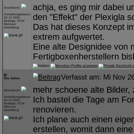
achja, es ging mir dabei u
Geschlecht:
den "Effekt" der Plexigla 
Anmeldungsdatum:
26.12.2002
Beiträge: 6724
Das hat dieses Konzept i
Wohnort:
Heidelberg
extrem aufgwertet.
Eine alte Designidee von 
Fertigboxenherstellern bis
M
Verfasst am: Mi Nov 2
Site Admin
mehr schoene alte Bilder, 
Geschlecht:
Ich bastel die Tage am F
Anmeldungsdatum:
26.12.2002
Beiträge: 6724
renovieren.
Wohnort:
Heidelberg
Ich plane auch einen eig
erstellen, womit dann ein