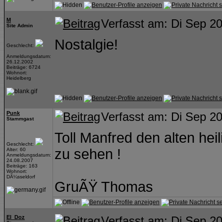
M
Verfasst am: Di Sep 2
Site Admin
Nostalgie!
Geschlecht:
Anmeldungsdatum:
26.12.2002
Beiträge: 6724
Wohnort:
Heidelberg
Punk
Verfasst am: Di Sep 2
Stammgast
Toll Manfred den alten he
Geschlecht:
zu sehen !
Alter: 60
Anmeldungsdatum:
24.08.2007
Beiträge: 163
Wohnort:
DÃ¼sseldorf
GruÃŸ Thomas
El_Doz
Verfasst am: Di Sep 2