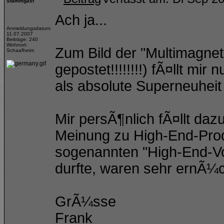
Stammgast
Ach ja...
Anmeldungsdatum:
11.07.2007
Beiträge: 240
Wohnort:
Zum Bild der "Multimagne
Schaafheim
gepostet!!!!!!!!) fÃ¤llt mi
als absolute Superneuheit 
Mir persÃ¶nlich fÃ¤llt daz
Meinung zu High-End-Prod
sogenannten "High-End-Vo
durfte, waren sehr ernÃ¼c
GrÃ¼sse
Frank