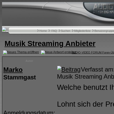
Home
FAQ
Suchen
Mitgliederliste
Benutzergrupp
Musik Streaming Anbieter
AUDIO-VIDEO FORUM Foren-Übe
Autor
Marko
Verfasst a
Musik Streaming Anb
Stammgast
Welche benutzt 
Lohnt sich der Pr
______________
Anmeldungsdatum: