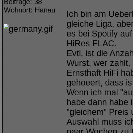
Beiträge: 38
Wohnort: Hanau
Ich bin am Ueberl
gleiche Liga, aber
es bei Spotify au
HiRes FLAC.
Evtl. ist die Anza
Wurst, wer zahlt, 
Ernsthaft HiFi ha
gehoeert, dass i
Wenn ich mal "au
habe dann habe i
"gleichem" Preis 
Auswahl muss ich 
paar Wochen zu t