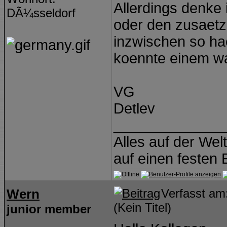
Allerdings denke
DÃ¼sseldorf
oder den zusaetzl
inzwischen so hae
koennte einem was
VG
Detlev
______________
Alles auf der Wel
auf einen festen
Wern
Verfasst a
(Kein Titel)
junior member