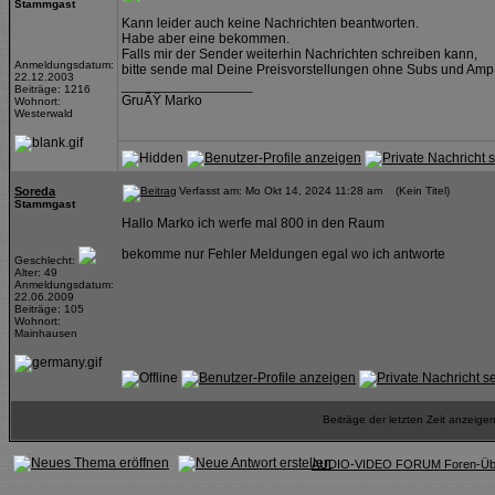
Stammgast
Kann leider auch keine Nachrichten beantworten.
Habe aber eine bekommen.
Falls mir der Sender weiterhin Nachrichten schreiben kann,
Anmeldungsdatum:
bitte sende mal Deine Preisvorstellungen ohne Subs und Amp
22.12.2003
_________________
Beiträge: 1216
GruÃŸ Marko
Wohnort:
Westerwald
Soreda
Verfasst am: Mo Okt 14, 2024 11:28 am (Kein Titel)
Stammgast
Hallo Marko ich werfe mal 800 in den Raum
bekomme nur Fehler Meldungen egal wo ich antworte
Geschlecht:
Alter: 49
Anmeldungsdatum:
22.06.2009
Beiträge: 105
Wohnort:
Mainhausen
Beiträge der letzten Zeit anzeig
AUDIO-VIDEO FORUM Foren-Übe