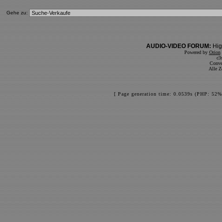
Gehe zu:
AUDIO-VIDEO FORUM:
Hig
Powered by
Orion
c3
Conve
Alle Z
[ Page generation time: 0.0539s (PHP: 52%