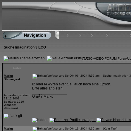
Home
FAQ
Suchen
Mitgliederliste
Suche Imagination 3 ECO
AUDIO-VIDEO FORUM Foren-Übe
Autor
Marko
Verfasst am: So Okt 06, 2024 5:52 am Suche Imagination 
Stammgast
I2 oder I4 w?ren eventuell auch noch eine Option.
Bitte alles anbieten.
_________________
Anmeldungsdatum:
GruÃŸ Marko
22.12.2003
Beiträge: 1216
Wohnort:
Westerwald
Marko
Verfasst am: So Okt 13, 2024 8:36 am (Kein Titel)