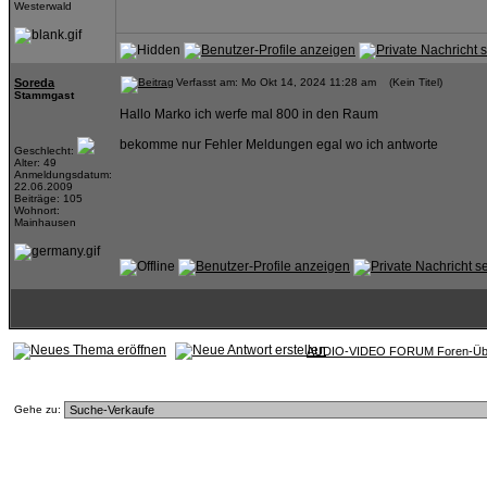
Westerwald
Soreda
Verfasst am: Mo Okt 14, 2024 11:28 am (Kein Titel)
Stammgast
Hallo Marko ich werfe mal 800 in den Raum
bekomme nur Fehler Meldungen egal wo ich antworte
Geschlecht:
Alter: 49
Anmeldungsdatum:
22.06.2009
Beiträge: 105
Wohnort:
Mainhausen
AUDIO-VIDEO FORUM Foren-Übe
Gehe zu: