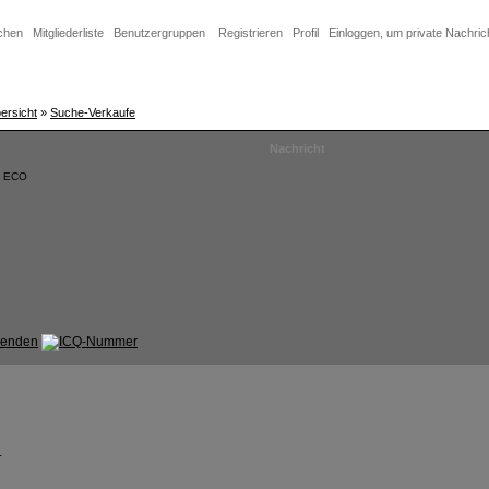
chen
Mitgliederliste
Benutzergruppen
Registrieren
Profil
Einloggen, um private Nachric
rsicht
»
Suche-Verkaufe
Nachricht
3 ECO
.