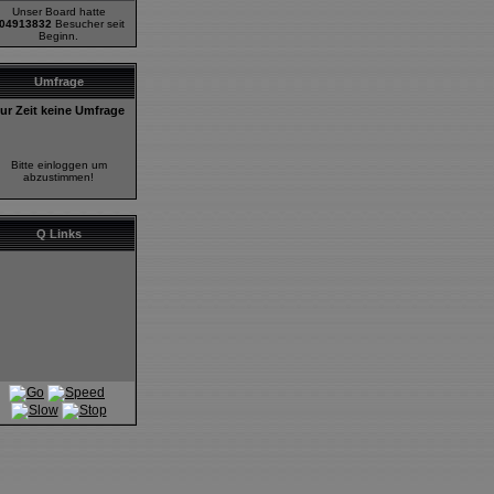
Unser Board hatte
04913832
Besucher seit
Beginn.
Umfrage
ur Zeit keine Umfrage
Bitte einloggen um
abzustimmen!
Q Links