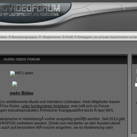
rliste
Benutzergruppen
Registrieren
Profil
Einloggen, um private Nachrichten zu le
AUDIO-VIDEO FORUM
mehr Bilder
fÃ¼r ambitionierte Musik und Heimkino Liebhaber. Viele Mitglieder bauen
oÃŸes Risiko,
unter fachkundiger Anleitung
, man hilft sich im Forum
gen Industrieprodukten Ã¤hnlicher KlangqualitÃ¤t leicht Ã¼ber 80%
bsprache in HeidelbergÂ vorher ausgiebig gehÃ¶rt werden. Seit 2013 gibt
 SYNOPSIS vertrieben werden. Direkt vom Hersteller an den Kunden,damit
en auch auf besondere WÃ¼nsche eingehen, sei es Abstimmung oder