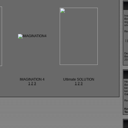
In
Be
reg
un
Re
[
De
Be
20
IMAGINATION 4
Ultimate SOLUTION
He
1
2
3
1
2
3
Be
bes
ke
Gä
Re
Ke
Te