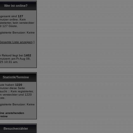
Wer ist online?
sgesamt sind
127
nutzer online: Kein
istrierter, kein versteckter
d 127 Gäste.
gistrierte Benutzer: Keine
Gesamte Liste anzeigen
]
r Rekord liegt bei
1402
nutzern am Fr Aug 08,
25 10:31 am.
Statistik/Termine
ute haben
1220
nutzer diese Seite
ucht :: Kein registrierter,
in versteckter und 1220
ste.
gistrierte Benutzer: Keine
ine anstehenden
rmine
Besucherzähler