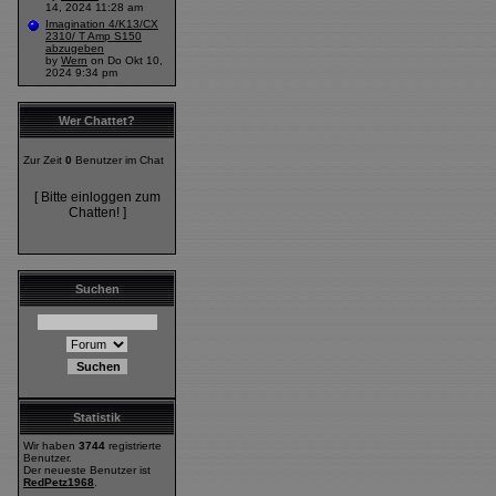
14, 2024 11:28 am
Imagination 4/K13/CX
2310/ T Amp S150
abzugeben
by
Wern
on Do Okt 10,
2024 9:34 pm
Wer Chattet?
Zur Zeit
0
Benutzer im Chat
[ Bitte einloggen zum
Chatten! ]
Suchen
Statistik
Wir haben
3744
registrierte
Benutzer.
Der neueste Benutzer ist
RedPetz1968
.