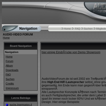
Home
FAQ
Suchen
Mitgliede
AUDIO-VIDEO FORUM
Home
Board Navigation
Navigation
hier einige EindrÃ¼cke von Demo Showroom
Home
Forum
Album
Downloads
FAQ
AudioVideoForum.de ist seit 2002 ein Treffpunkt 
Suchen
ihre
High End HiFi Lautsprecher
selbst, ohne gr
Credits
gegenseitig. Am Ende kann man gegenÃ¼ber ferti
Impressum
einsparen!Â
Alle Lautsprecher Konzepte kÃ¶nnen nach Termina
es auch Fertiglautsprecher, die unter dem Label
Letzte Beiträge
spart ihr immer noch locker 60%! Und wir kÃ¶nn
Design. Hier einige Beispiele:
suche Imagination 4