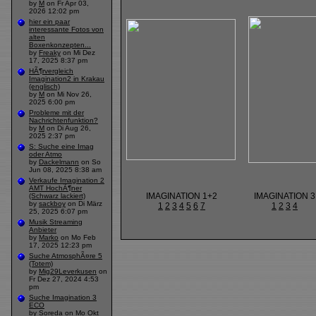
by
M
on Fr Apr 03,
2026 12:02 pm
hier ein paar
interessante Fotos von
alten
Boxenkonzepten...
by
Freaky
on Mi Dez
17, 2025 8:37 pm
HÃ¶rvergleich
Imagination2 in Krakau
(englisch)
by
M
on Mi Nov 26,
2025 6:00 pm
Probleme mit der
Nachrichtenfunktion?
by
M
on Di Aug 26,
2025 2:37 pm
S: Suche eine Imag
oder Atmo
by
Dackelmann
on So
Jun 08, 2025 8:38 am
Verkaufe Imagination 2
AMT HochÃ¶ner
IMAGINATION 1+2
IMAGINATION 3
(Schwarz lackiert)
by
sackboy
on Di März
1
2
3
4
5
6
7
1
2
3
4
25, 2025 6:07 pm
Musik Streaming
Anbieter
by
Marko
on Mo Feb
17, 2025 12:23 pm
Suche AtmosphÃ¤re 5
(Totem)
by
Mig29Leverkusen
on
Fr Dez 27, 2024 4:53
pm
Suche Imagination 3
ECO
by
Soreda
on Mo Okt