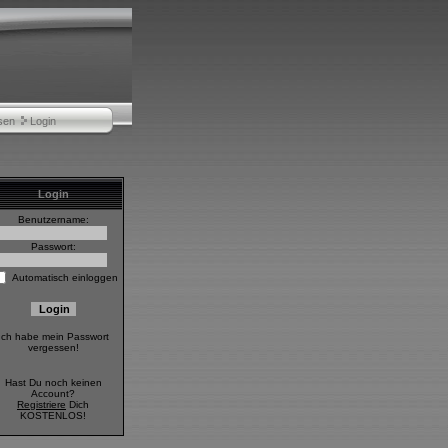
sen
Login
Login
Benutzername:
Passwort:
Automatisch einloggen
Ich habe mein Passwort
vergessen!
Hast Du noch keinen
Account?
Registriere
Dich
KOSTENLOS!