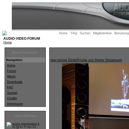
Home
FAQ
Suchen
Mitgliederliste
Benutzerg
AUDIO-VIDEO FORUM
Home
Board Navigation
Navigation
hier einige EindrÃ¼cke von Demo Showroom
Home
Forum
Album
Downloads
FAQ
Suchen
Credits
Impressum
Letzte Beiträge
suche Imagination 4
by
M
on Fr Apr 03,