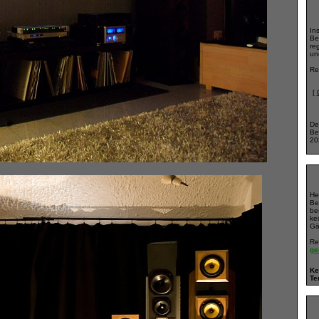
In
Be
reg
un
Re
[
De
Be
20
He
Be
bes
ke
Gä
Re
ge
Ke
Te