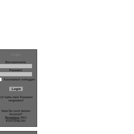
Login
Benutzername:
Passwort:
Automatisch einloggen
Ich habe mein Passwort
vergessen!
Hast Du noch keinen
Account?
Registriere
Dich
KOSTENLOS!