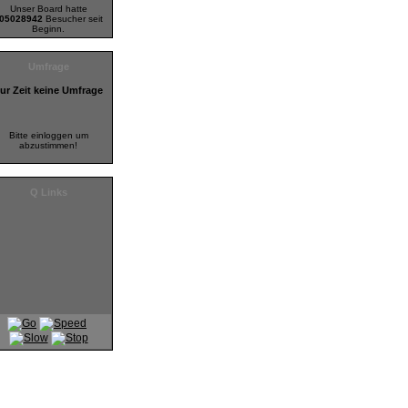
Unser Board hatte
05028942
Besucher seit
Beginn.
Umfrage
ur Zeit keine Umfrage
Bitte einloggen um
abzustimmen!
Q Links