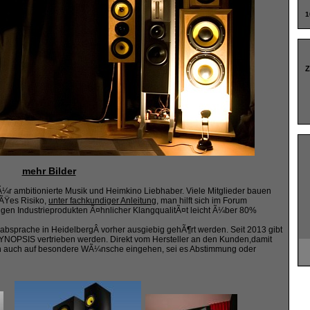
1
Z
mehr Bilder
fÃ¼r ambitionierte Musik und Heimkino Liebhaber. Viele Mitglieder bauen
oÃŸes Risiko,
unter fachkundiger Anleitung
, man hilft sich im Forum
gen Industrieprodukten Ã¤hnlicher KlangqualitÃ¤t leicht Ã¼ber 80%
bsprache in HeidelbergÂ vorher ausgiebig gehÃ¶rt werden. Seit 2013 gibt
 SYNOPSIS vertrieben werden. Direkt vom Hersteller an den Kunden,damit
en auch auf besondere WÃ¼nsche eingehen, sei es Abstimmung oder