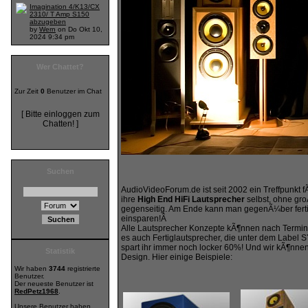
Imagination 4/K13/CX
2310/ T Amp S150
abzugeben
by
Wern
on Do Okt 10,
2024 9:34 pm
Wer Chattet?
Zur Zeit
0
Benutzer im Chat
[ Bitte einloggen zum
Chatten! ]
Suchen
AudioVideoForum.de ist seit 2002 ein Treffpunkt 
ihre
High End HiFi Lautsprecher
selbst, ohne gr
gegenseitig. Am Ende kann man gegenÃ¼ber ferti
einsparen!Â
Alle Lautsprecher Konzepte kÃ¶nnen nach Termina
es auch Fertiglautsprecher, die unter dem Label
spart ihr immer noch locker 60%! Und wir kÃ¶nn
Statistik
Design. Hier einige Beispiele:
Wir haben
3744
registrierte
Benutzer.
Der neueste Benutzer ist
RedPetz1968
.
Unsere Benutzer haben