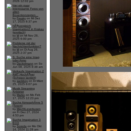
2026 12:02 pm
hier ein paar
interessante Fotos von
alten
Boxenkonzepten...
by
Freaky
on Mi Dez
17, 2025 8:37 pm
HÃ¶rvergleich
Imagination2 in Krakau
(englisch)
by
M
on Mi Nov 26,
2025 6:00 pm
Probleme mit der
Nachrichtenfunktion?
by
M
on Di Aug 26,
2025 2:37 pm
S: Suche eine Imag
oder Atmo
by
Dackelmann
on So
Jun 08, 2025 8:38 am
Verkaufe Imagination 2
AMT HochÃ¶ner
(Schwarz lackiert)
by
sackboy
on Di März
25, 2025 6:07 pm
Musik Streaming
Anbieter
by
Marko
on Mo Feb
17, 2025 12:23 pm
Suche AtmosphÃ¤re 5
(Totem)
by
Mig29Leverkusen
on Fr Dez 27, 2024
4:53 pm
Suche Imagination 3
ECO
by
Soreda
on Mo Okt
14, 2024 11:28 am