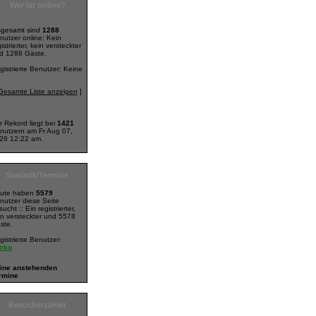
Wer ist online?
sgesamt sind
1288
nutzer online: Kein
istrierter, kein versteckter
d 1288 Gäste.
gistrierte Benutzer: Keine
Gesamte Liste anzeigen
]
r Rekord liegt bei
1421
nutzern am Fr Aug 07,
26 12:22 am.
Statistik/Termine
ute haben
5579
nutzer diese Seite
ucht :: Ein registrierter,
in versteckter und 5578
ste.
gistrierte Benutzer:
cko
ine anstehenden
rmine
Besucherzähler