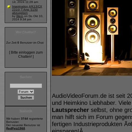
14, 2024 11:28 am
Imagination 4/K13/CX
2310/ T Amp S150
abzugeben
by
Wern
on Do Okt 10,
2024 9:34 pm
Wer Chattet?
Zur Zeit
0
Benutzer im Chat
[ Bitte einloggen zum
Chatten! ]
Suchen
AudioVideoForum.de ist seit 2
und Heimkino Liebhaber. Viele
Lautsprecher
selbst, ohne gr
Statistik
man hilft sich im Forum geg
Wir haben
3744
registrierte
Benutzer.
fertigen Industrieprodukten Ã¤
Der neueste Benutzer ist
RedPetz1968
.
einsparen!Â