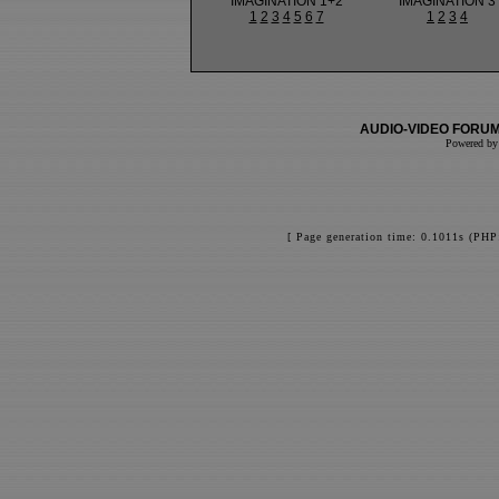
IMAGINATION 1+2
IMAGINATION 3
1
2
3
4
5
6
7
1
2
3
4
AUDIO-VIDEO FORUM
Powered b
[ Page generation time: 0.1011s (PHP