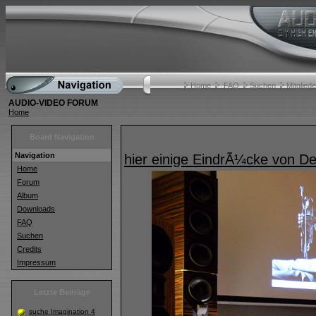
Home
FAQ
Suchen
Mitgliede
AUDIO-VIDEO FORUM
Home
Board Navigation
Navigation
hier einige EindrÃ¼cke von 
Home
Forum
Album
Downloads
FAQ
Suchen
Credits
Impressum
Letzte Beiträge
suche Imagination 4