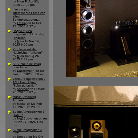
by
M
on Fr Apr 03,
2026 12:02 pm
hier ein paar
interessante Fotos von
alten
Boxenkonzepten...
by
Freaky
on Mi Dez
17, 2025 8:37 pm
HÃ¶rvergleich
Imagination2 in Krakau
(englisch)
by
M
on Mi Nov 26,
2025 6:00 pm
Probleme mit der
Nachrichtenfunktion?
by
M
on Di Aug 26,
2025 2:37 pm
S: Suche eine Imag
oder Atmo
by
Dackelmann
on So
Jun 08, 2025 8:38 am
Verkaufe Imagination 2
AMT HochÃ¶ner
(Schwarz lackiert)
by
sackboy
on Di März
25, 2025 6:07 pm
Musik Streaming
Anbieter
by
Marko
on Mo Feb
17, 2025 12:23 pm
Suche AtmosphÃ¤re 5
(Totem)
by
Mig29Leverkusen
on
Fr Dez 27, 2024 4:53
pm
Suche Imagination 3
ECO
by
Soreda
on Mo Okt