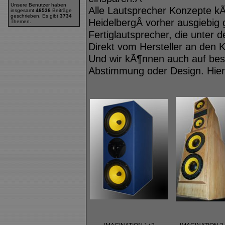
Unsere Benutzer haben
Alle Lautsprecher Konzepte k
insgesamt
46536
Beiträge
geschrieben. Es gibt
3734
HeidelbergÂ vorher ausgiebig 
Themen.
Fertiglautsprecher, die unter
Direkt vom Hersteller an den 
Und wir kÃ¶nnen auch auf be
Abstimmung oder Design. Hier 