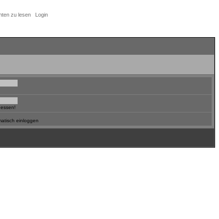
hten zu lesen
Login
gessen!
atisch einloggen