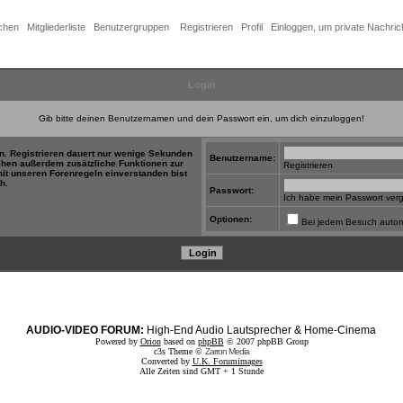
chen
Mitgliederliste
Benutzergruppen
Registrieren
Profil
Einloggen, um private Nachric
Login
Gib bitte deinen Benutzernamen und dein Passwort ein, um dich einzuloggen!
in. Registrieren dauert nur wenige Sekunden
Benutzername:
tehen außerdem zusätzliche Funktionen zur
Registrieren
mit unseren Forenregeln einverstanden bist
h.
Passwort:
Ich habe mein Passwort ver
Optionen:
Bei jedem Besuch autom
AUDIO-VIDEO FORUM:
High-End Audio Lautsprecher & Home-Cinema
Powered by
Orion
based on
phpBB
© 2007 phpBB Group
c3s Theme ©
Zarron Media
Converted by
U.K. Forumimages
Alle Zeiten sind GMT + 1 Stunde