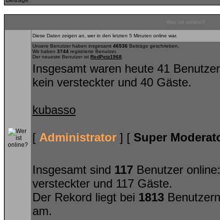
Wer ist online?
Diese Daten zeigen an, wer in den letzten 5 Minuten online war.
Unsere Benutzer haben insgesamt
46536
Beiträge geschrieben.
Wir haben
3744
registrierte Benutzer.
Der neueste Benutzer ist
RedPetz1968
.
Insgesamt waren heute 41 Benutzer on
kein versteckter und 40 Gäste.
kubasso
[
Administrator
] [
Super Moderat
Insgesamt sind
117
Benutzer online: 
versteckter und 117 Gäste.
Der Rekord liegt bei
1813
Benutzern
am.