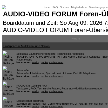
Home
FAQ
Suchen
Mitgliederliste
Benutzergruppe
AUDIO-VIDEO FORUM Foren-Üb
Boarddatum und Zeit: So Aug 09, 2026 
AUDIO-VIDEO FORUM Foren-Übersi
Forum
Lautsprecher Multikanal und Stereo
Selbstbau-Lautsprecherkonzepte, Technologie,Aufbautips
IMAGINATION - ATMOSPHÃ„RE - HiFi und Home-Cinema Kit Konzepte - Eigen
Raumakustik
Moderatoren
analog
,
gecko
,
moderatoren
Subwoofer
Subwoofer, InfrabÃ¤sse, Spezialkonstruktionen, CarHiFi Adaptionen
Moderatoren
analog
,
gecko
,
moderatoren
FOCAL-Kits 1983-96 FAQ
Testkopien, FAQ, Technische Fragen, Reparatur+Modifikationsanleitungen
Moderatoren
analog
,
gecko
,
moderatoren
Lautsprecher allgemein
Satelliten,Surrounds,Rear+Centerkonstruktionen, Di-Pole, Bi-Pole, hier nur Fer
Moderatoren
analog
,
gecko
,
moderatoren