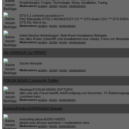
Empfehlungen, Fragen, Technologie, Setup, Installation, Tuning,
Moderatoren
analog
,
Jockel
,
gecko
,
moderatoren
DTS 5.1 coherent acoustics>>>
FAQ Metropolis DTS5.1 MUSIK&TEST-CD *** DTS-Audio-CD's *** DTS DVD's *
DTS-ES, Neo:6 etc..
Moderatoren
analog
,
gecko
,
moderatoren
Kabel,Stecker,Verbindungen, Multi-Room Installations Beispiele
hier alles Ã¼ber ZubehÃ¶r und Installationen bzw. setups, Fotos von Beispiele
Moderatoren
analog
,
Jockel
,
gecko
,
moderatoren
AN+VERKAUF nur PRIVAT!
Suche-Verkaufe
Moderatoren
analog
,
Jockel
,
gecko
,
moderatoren
FORUM NEWS! Community Treffen
Meetings/FORUM NEWS! OFFTOPIC
alles was das Forum betrifft, AnkÃ¼ndigung von Konzerten, TV Ãœbertragung
zuordnen kann ...
Moderatoren
analog
,
gecko
,
moderatoren
English/Polska AUDIO/VIDEO threads
everything about AUDIO+VIDEO
please post all your questions + explanations here
Moderatoren
analog
,
gecko
,
moderatoren