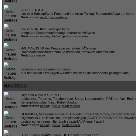
SECRET AREA
hier sind SchaltplÃ¤ne Fotos und konkrete Tuning+BauvorschlÃ¤ge zu finden
Moderatoren
gecko
,
moderatoren
neu im FORUM? Einsteiger Infos
kompakte Zusammenfassung unserer AktivitÃ¤ten...
Moderatoren
analog
,
Jockel
,
gecko
,
moderatoren
RAUMAKUSTIK der Weg zum perfekten HÃ¶rraum
Raumakustikelemente zum Selbstbauen, preiswert und effizient!
Moderator
gecko
besonders interessante Konzepte
aus den vielen EintrÃ¤gen wÃ¤hlen wir diese als besonders gelungen aus
ELEKTRONIK
High End Audio in STEREO!
Laufwerke, Tonarme, Tonabnehmer, Setup, Lautsprecher, RÃ¶hren Vor+Endst
Kettenphilosophie, Vinyl, Kabel-Voodoo
Moderatoren
analog
,
gecko
,
moderatoren
HEIMKINO, Mehrkanal Receiver, Decoder, Pre+Poweramps, Komplettanlagen 
allgemeines zum Heimkino, Komplettanlagen, AC3/DTS Receiver+Pre-PowerA
Lautsprecherfragen. Hier auch speziell AnfÃ¤ngerfragen!
Moderatoren
analog
,
gecko
,
moderatoren
HTPC ComputerlÃ¶sungen, HDTV, Video Projektoren