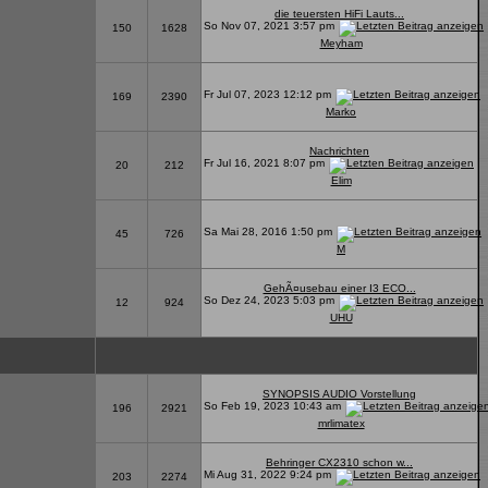
die teuersten HiFi Lauts...
So Nov 07, 2021 3:57 pm
150
1628
Meyham
Fr Jul 07, 2023 12:12 pm
169
2390
Marko
Nachrichten
Fr Jul 16, 2021 8:07 pm
20
212
Elim
Sa Mai 28, 2016 1:50 pm
45
726
M
GehÃ¤usebau einer I3 ECO...
So Dez 24, 2023 5:03 pm
12
924
UHU
SYNOPSIS AUDIO Vorstellung
So Feb 19, 2023 10:43 am
196
2921
mrlimatex
Behringer CX2310 schon w...
Mi Aug 31, 2022 9:24 pm
203
2274