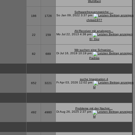
Wuhlifant
Softwarefrequenzweiche -...
So Jan 09, 2022 3:37 pm
186
1726
chrissi1977
AV-Receiver mit analogem...
Mo Jul 22, 2013 4:38 pm
22
159
El_Doz
Wir suchen eine Schweize...
Di Jul 16, 2019 10:19 pm
82
689
Padriss
suche Imagination 4
Fr Apr 03, 2026 12:02 pm
652
3221
M
Probleme mit der Nachric...
Di Aug 26, 2025 2:37 pm
492
4980
M