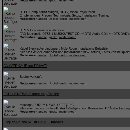
Moderatoren
analog
,
gecko
,
moderatoren
HTPC ComputerlÃ¶sungen, HDTV, Video Projektoren
Empfehlungen, Fragen, Technologie, Setup, Installation, Tuning,
Moderatoren
analog
,
Jockel
,
gecko
,
moderatoren
DTS 5.1 coherent acoustics>>>
FAQ Metropolis DTS5.1 MUSIK&TEST-CD *** DTS-Audio-CD's *** DTS DVD's *
Moderatoren
analog
,
gecko
,
moderatoren
Kabel,Stecker,Verbindungen, Multi-Room Installations Beispiele
hier alles Ã¼ber ZubehÃ¶r und Installationen bzw. setups, Fotos von Beispiele
Moderatoren
analog
,
Jockel
,
gecko
,
moderatoren
AN+VERKAUF nur PRIVAT!
Suche-Verkaufe
Moderatoren
analog
,
Jockel
,
gecko
,
moderatoren
FORUM NEWS! Community Treffen
Meetings/FORUM NEWS! OFFTOPIC
alles was das Forum betrifft, AnkÃ¼ndigung von Konzerten, TV Ãœbertragunge
Moderatoren
analog
,
gecko
,
moderatoren
English/Polska AUDIO/VIDEO threads