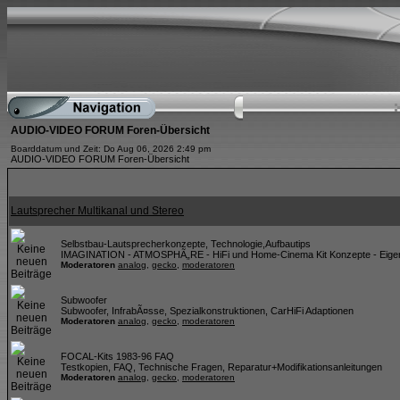
AUDIO-VIDEO FORUM Foren-Übersicht
Boarddatum und Zeit: Do Aug 06, 2026 2:49 pm
AUDIO-VIDEO FORUM Foren-Übersicht
Lautsprecher Multikanal und Stereo
Selbstbau-Lautsprecherkonzepte, Technologie,Aufbautips
IMAGINATION - ATMOSPHÃ„RE - HiFi und Home-Cinema Kit Konzepte - Eigen
Moderatoren
analog
,
gecko
,
moderatoren
Subwoofer
Subwoofer, InfrabÃ¤sse, Spezialkonstruktionen, CarHiFi Adaptionen
Moderatoren
analog
,
gecko
,
moderatoren
FOCAL-Kits 1983-96 FAQ
Testkopien, FAQ, Technische Fragen, Reparatur+Modifikationsanleitungen
Moderatoren
analog
,
gecko
,
moderatoren