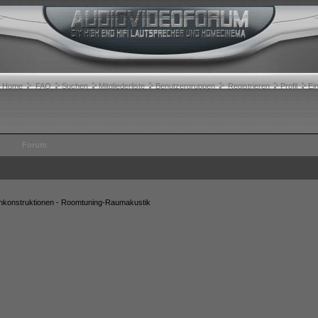
Home
FAQ
Suchen
Mitgliederliste
Benutzergruppen
Registrieren
Profil
Ei
Forum
konstruktionen - Roomtuning-Raumakustik