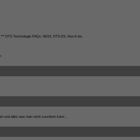
** DTS Technologie FAQs: 96/24, DTS-ES, Neo:6 etc..
n
n und alles was man nicht zuordnen kann ...