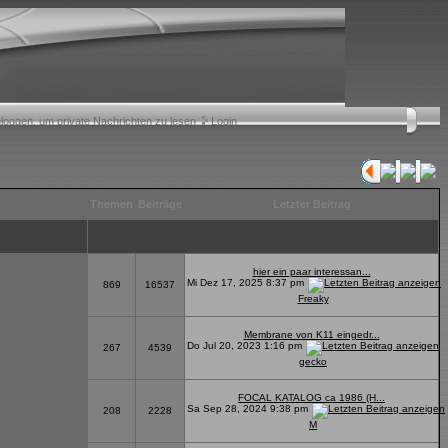
nloggen, um private Nachrichten zu lesen
Login
Themen
Beiträge
Letzter Beitrag
hier ein paar interessan...
Mi Dez 17, 2025 8:37 pm
869
16537
Freaky
Membrane von K11 eingedr...
Do Jul 20, 2023 1:16 pm
267
4539
gecko
FOCAL KATALOG ca 1986 (H...
Sa Sep 28, 2024 9:38 pm
208
2228
M