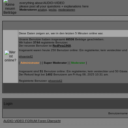
everything about AUDIO+VIDEO
please post all your questions + explanations here
Moderatoren
analog
,
gecko
,
moderatoren
Diese Daten zeigen an, wer in den letzten 5 Minuten online war.
Unsere Benutzer haben insgesamt
46536
Beiträge geschrieben.
Wir haben
3744
registrierte Benutzer.
Der neueste Benutzer ist
RedPetz1968
.
Insgesamt waren heute 250 Benutzer online: Ein registrierter, kein versteckter un
phoenix42
[
Administrator
] [
Super Moderator
] [
Moderator
]
Insgesamt sind
51
Benutzer online: Ein registrierter, kein versteckter und 50 Gäste
Der Rekord liegt bei
1402
Benutzern am Fr Aug 08, 2025 10:31 am.
Registrierte Benutzer:
phoenix42
Login
Benutzername
AUDIO-VIDEO FORUM Foren-Übersicht