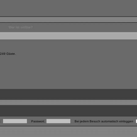
Wer ist online?
d 249 Gäste.
.
:
Passwort:
Bei jedem Besuch automatisch einloggen