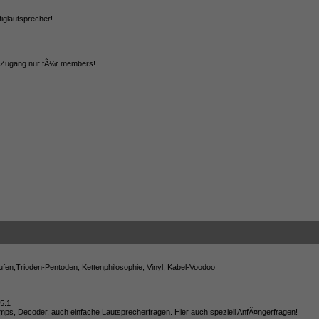
tiglautsprecher!
. Zugang nur fÃ¼r members!
en,Trioden-Pentoden, Kettenphilosophie, Vinyl, Kabel-Voodoo
5.1
s, Decoder, auch einfache Lautsprecherfragen. Hier auch speziell AnfÃ¤ngerfragen!