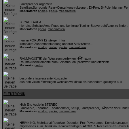
Lautsprecher allgemein
Satelliten,Surrounds,Rear+Centerkonstruktionen, Di-Pole, Bi-Pole, hier nur Fer
Moderatoren
analog
,
gecko
,
moderatoren
SECRET AREA
hier sind SchaltplÃ¤ne Fotos und konkrete Tuning+BauvorschlÃ¤ge zu finden
Moderatoren
gecko
,
moderatoren
neu im FORUM? Einsteiger Infos
kompakte Zusammenfassung unserer AktivitÃ¤ten...
Moderatoren
analog
,
Jockel
,
gecko
,
moderatoren
RAUMAKUSTIK der Weg zum perfekten HÃ¶rraum
Raumakustikelemente zum Selbstbauen, preiswert und effizient!
Moderator
gecko
besonders interessante Konzepte
aus den vielen EintrÃ¤gen wÃ¤hlen wir diese als besonders gelungen aus
ELEKTRONIK
High End Audio in STEREO!
Laufwerke, Tonarme, Tonabnehmer, Setup, Lautsprecher, RÃ¶hren Vor+Endstuf
Moderatoren
analog
,
gecko
,
moderatoren
HEIMKINO, Mehrkanal Receiver, Decoder, Pre+Poweramps, Komplettanlagen 
allgemeines zum Heimkino, Komplettanlagen, AC3/DTS Receiver+Pre-PowerAmp