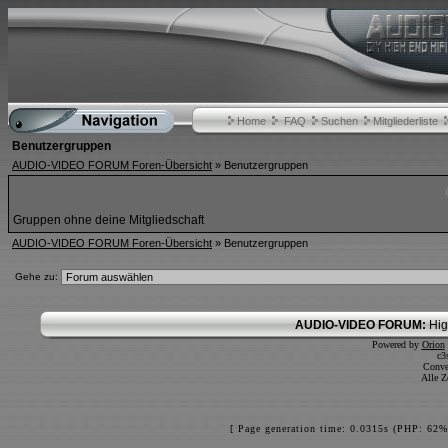
Home
FAQ
Suchen
Mitgliederliste
Benutzergruppen
AUDIO-VIDEO FORUM Foren-Übersicht
» Benutzergruppen
Gruppen ohne deine Mitgliedschaft
AUDIO-VIDEO FORUM Foren-Übersicht
» Benutzergruppen
Gehe zu:
AUDIO-VIDEO FORUM:
Hig
Powered by
Orion
c3
Conve
Alle Z
[ Page generation time: 0.0315s (PHP: 62%