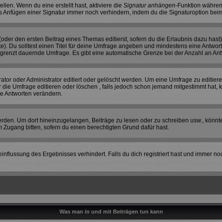
llen. Wenn du eine erstellt hast, aktiviere die
Signatur anhängen
-Funktion währen
s Anfügen einer Signatur immer noch verhindern, indem du die Signaturoption beim
(oder den ersten Beitrag eines Themas editierst, sofern du die Erlaubnis dazu hast)
hte). Du solltest einen Titel für deine Umfrage angeben und mindestens eine Antwor
begrenzt dauernde Umfrage. Es gibt eine automatische Grenze bei der Anzahl an Antwo
r oder Administrator editiert oder gelöscht werden. Um eine Umfrage zu editieren
e Umfrage editieren oder löschen , falls jedoch schon jemand mitgestimmt hat, k
ie Antworten verändern.
en. Um dort hineinzugelangen, Beiträge zu lesen oder zu schreiben usw., könnte
 Zugang bitten, sofern du einen berechtigten Grund dafür hast.
flussung des Ergebnisses verhindert. Falls du dich registriert hast und immer noc
Was man in und mit Beiträgen tun kann