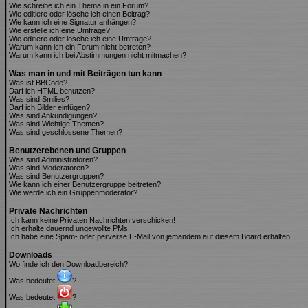
Wie schreibe ich ein Thema in ein Forum?
Wie editiere oder lösche ich einen Beitrag?
Wie kann ich eine Signatur anhängen?
Wie erstelle ich eine Umfrage?
Wie editiere oder lösche ich eine Umfrage?
Warum kann ich ein Forum nicht betreten?
Warum kann ich bei Abstimmungen nicht mitmachen?
Was man in und mit Beiträgen tun kann
Was ist BBCode?
Darf ich HTML benutzen?
Was sind Smilies?
Darf ich Bilder einfügen?
Was sind Ankündigungen?
Was sind Wichtige Themen?
Was sind geschlossene Themen?
Benutzerebenen und Gruppen
Was sind Administratoren?
Was sind Moderatoren?
Was sind Benutzergruppen?
Wie kann ich einer Benutzergruppe beitreten?
Wie werde ich ein Gruppenmoderator?
Private Nachrichten
Ich kann keine Privaten Nachrichten verschicken!
Ich erhalte dauernd ungewollte PMs!
Ich habe eine Spam- oder perverse E-Mail von jemandem auf diesem Board erhalten!
Downloads
Wo finde ich den Downloadbereich?
Was bedeutet
?
Was bedeutet
?