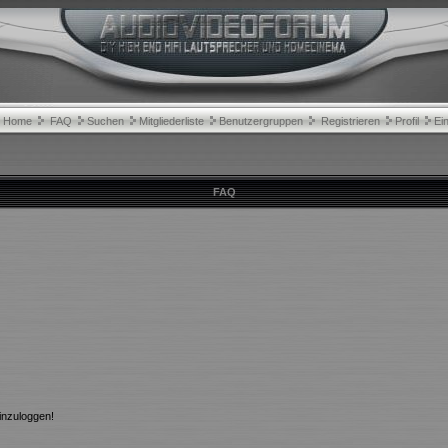
Home
FAQ
Suchen
Mitgliederliste
Benutzergruppen
Registrieren
Profil
Ei
FAQ
inzuloggen!