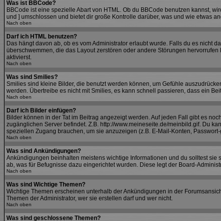
Was ist BBCode?
BBCode ist eine spezielle Abart von HTML. Ob du BBCode benutzen kannst, wird 
und ] umschlossen und bietet dir große Kontrolle darüber, was und wie etwas an
Nach oben
Darf ich HTML benutzen?
Das hängt davon ab, ob es vom Administrator erlaubt wurde. Falls du es nicht da
überschwemmen, die das Layout zerstören oder andere Störungen hervorrufen kö
aktivierst.
Nach oben
Was sind Smilies?
Smilies sind kleine Bilder, die benutzt werden können, um Gefühle auszudrücken.
werden. Übertreibe es nicht mit Smilies, es kann schnell passieren, dass ein Bei
Nach oben
Darf ich Bilder einfügen?
Bilder können in der Tat im Beitrag angezeigt werden. Auf jeden Fall gibt es no
zugänglichen Server befindet. Z.B. http://www.meineseite.de/meinbild.gif. Du kan
speziellen Zugang brauchen, um sie anzuzeigen (z.B. E-Mail-Konten, Passwort-
Nach oben
Was sind Ankündigungen?
Ankündigungen beinhalten meistens wichtige Informationen und du solltest si
ab, was für Befugnisse dazu eingerichtet wurden. Diese legt der Board-Administra
Nach oben
Was sind Wichtige Themen?
Wichtige Themen erscheinen unterhalb der Ankündigungen in der Forumsansicht.
Themen der Administrator, wer sie erstellen darf und wer nicht.
Nach oben
Was sind geschlossene Themen?