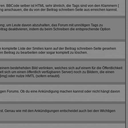
ren. BBCode selber ist HTML sehr ähnlich, die Tags sind von den Klammern [
ung anschauen, die du von der Beitrag schreiben-Seite aus erreichen kannst.
ung
, um Leute davon abzuhalten, das Forum mit unnötigen Tags zu
itrag deaktivieren, indem du beim Schreiben die entsprechende Option
ie komplette Liste der Smilies kann auf der Beitrag schreiben-Seite gesehen
den Beitrag zu bearbeiten oder sogar komplett zu löschen.
einem bestehehden Bild verlinken, welches sich auf einem für die Öffentlichkeit
elt sich um einen öffentlich verfügbaren Server) noch zu Bildern, die einen
img] oder nutze HMTL (sofern erlaubt).
iligen Forums. Ob du eine Ankündigung machen kannst oder nicht hängt davon
est. Genau wie mit den Ankündigungen entscheidet auch bei den Wichtigen