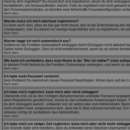
Hast du dich registriert? Du musst dich erst registrieren, bevor du dich einlo
kontaktieren, um herauszufinden, warum. Falls du registriert und nicht gebannt 
den Forumsadministrator, es könnten eine fehlerhafte Forumskonfiguration vorli
Nach oben
Warum muss ich mich überhaut registrieren?
Es kann auch sein, dass du das gar nicht musst, das ist die Entscheidung des Admi
Usergruppen, usw. Es dauert nur wenige Augenblicke sich zu registrieren, du soll
Nach oben
Warum logge ich mich automatisch aus?
Solltest du die Funktion
Automatisch einloggen
beim Einloggen nicht aktiviert h
Option beim Einloggen. Dies ist nicht empfehlenswert, wenn du an einem fremden 
Nach oben
Wie kann ich verhindern, dass man Name in der 'Wer ist online?'-Liste aufta
In deinem Profil findest du die Funktion
Onlinestatus verbergen
, und wenn du die
Nach oben
Ich habe mein Passwort verloren!
Kein Problem! Du kannst ein neues Passwort beantragen. Klicke dazu auf der L
Nach oben
Ich habe mich registriert, kann mich aber nicht einloggen!
Überprüfe erst, ob du den richtigen Benutzernamen und/oder Passwort angegeben
beim Registrieren gewählt hast, musst du den erhaltenen Anweisungen folgen. Fall
du dich einloggen kannst - entweder von dir selbst oder vom Administrator. Beim 
nicht erhalten hast, vergewissere dich, dass die E-Mail-Adresse korrekt war. E
Adresse richtig ist, kontaktiere den Administrator.
Nach oben
Ich habe mich vor einiger Zeit registriert, kann mich aber nicht mehr einlogg
Die Gründe dafür sind meistens, dass du entweder einen falschen Usernamen od