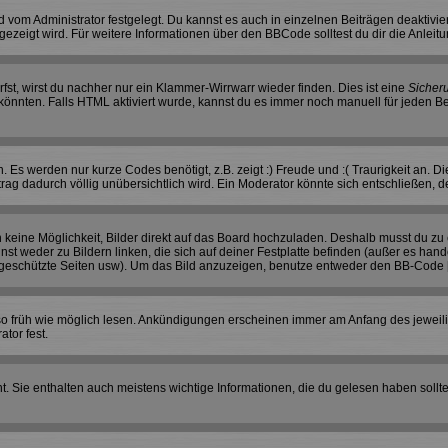
vom Administrator festgelegt. Du kannst es auch in einzelnen Beiträgen deaktivie
gezeigt wird. Für weitere Informationen über den BBCode solltest du dir die Anleit
rfst, wirst du nachher nur ein Klammer-Wirrwarr wieder finden. Dies ist eine
Sicher
nnten. Falls HTML aktiviert wurde, kannst du es immer noch manuell für jeden Be
 Es werden nur kurze Codes benötigt, z.B. zeigt :) Freude und :( Traurigkeit an. D
trag dadurch völlig unübersichtlich wird. Ein Moderator könnte sich entschließen, 
ch keine Möglichkeit, Bilder direkt auf das Board hochzuladen. Deshalb musst du zu 
nst weder zu Bildern linken, die sich auf deiner Festplatte befinden (außer es hand
geschützte Seiten usw). Um das Bild anzuzeigen, benutze entweder den BB-Code [
e so früh wie möglich lesen. Ankündigungen erscheinen immer am Anfang des jewe
tor fest.
 Sie enthalten auch meistens wichtige Informationen, die du gelesen haben sollt