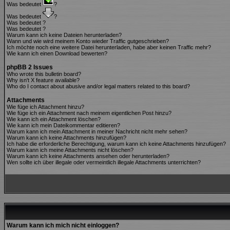
Was bedeutet
?
Was bedeutet
?
Was bedeutet
?
Was bedeutet
?
Warum kann ich keine Dateien herunterladen?
Wann und wie wird meinem Konto wieder Traffic gutgeschrieben?
Ich möchte noch eine weitere Datei herunterladen, habe aber keinen Traffic mehr?
Wie kann ich einen Download bewerten?
phpBB 2 Issues
Who wrote this bulletin board?
Why isn't X feature available?
Who do I contact about abusive and/or legal matters related to this board?
Attachments
Wie füge ich Attachment hinzu?
Wie füge ich ein Attachment nach meinem eigentlichen Post hinzu?
Wie kann ich ein Attachment löschen?
Wie kann ich mein Dateikommentar editieren?
Warum kann ich mein Attachment in meiner Nachricht nicht mehr sehen?
Warum kann ich keine Attachments hinzufügen?
Ich habe die erforderliche Berechtigung, warum kann ich keine Attachments hinzufügen?
Warum kann ich meine Attachments nicht löschen?
Warum kann ich keine Attachments ansehen oder herunterladen?
Wen sollte ich über illegale oder vermeintlich illegale Attachments unterrichten?
Warum kann ich mich nicht einloggen?