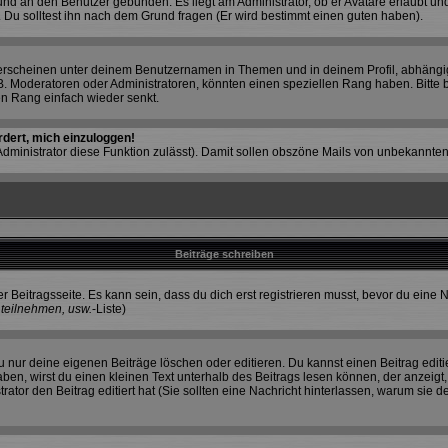
k und an den Benutzer gebunden. Es liegt am Administrator, ob er Avatare erlaubt 
. Du solltest ihn nach dem Grund fragen (Er wird bestimmt einen guten haben).
erscheinen unter deinem Benutzernamen in Themen und in deinem Profil, abhängi
. Moderatoren oder Administratoren, könnten einen speziellen Rang haben. Bitte 
nen Rang einfach wieder senkt.
rdert, mich einzuloggen!
r Administrator diese Funktion zulässt). Damit sollen obszöne Mails von unbekann
Beiträge schreiben
r Beitragsseite. Es kann sein, dass du dich erst registrieren musst, bevor du ein
teilnehmen, usw.
-Liste)
 nur deine eigenen Beiträge löschen oder editieren. Du kannst einen Beitrag editi
haben, wirst du einen kleinen Text unterhalb des Beitrags lesen können, der anzeigt
strator den Beitrag editiert hat (Sie sollten eine Nachricht hinterlassen, warum sie