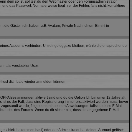
 Wenn dem so ist, solltest du den Webmaster oder den Forumsadministrator
nd das Passwort. Normalerweise liegt hier der Fehler, falls nicht, kontaktiere
 die Gäste nicht haben, z.B. Avatare, Private Nachrichten, Eintritt in
 deines Accounts verhindert. Um eingeloggt zu bleiben, wähle die entsprechende
ann als versteckter User.
lltest dich bald wieder anmelden können.
 COPPA Bestimmungen aktiviert sind und du die Option
Ich bin unter 12 Jahre alt
 ist es der Fall, dass eine Registrierung immer erst aktiviert werden muss, bevor
ail zugesandt wurde, folge den enthaltenen Anweisungen, falls du diese E-Mail
ssbrauchs des Forums. Wenn du dir sicher bist, dass die angegebene E-Mail
geschickt bekommen hast) oder der Administrator hat deinen Account gelöscht.