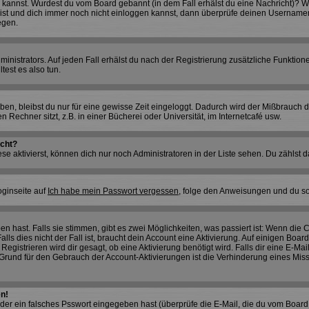
ggen kannst. Wurdest du vom Board gebannt (in dem Fall erhälst du eine Nachricht)?
bist und dich immer noch nicht einloggen kannst, dann überprüfe deinen Usernamen u
egen.
nistrators. Auf jeden Fall erhälst du nach der Registrierung zusätzliche Funktionen,
test es also tun.
aben, bleibst du nur für eine gewisse Zeit eingeloggt. Dadurch wird der Mißbrauch
Rechner sitzt, z.B. in einer Bücherei oder Universität, im Internetcafé usw.
ucht?
se aktivierst, können dich nur noch Administratoren in der Liste sehen. Du zählst d
oginseite auf
Ich habe mein Passwort vergessen
, folge den Anweisungen und du so
 hast. Falls sie stimmen, gibt es zwei Möglichkeiten, was passiert ist: Wenn die
s dies nicht der Fall ist, braucht dein Account eine Aktivierung. Auf einigen Boards
Registrieren wird dir gesagt, ob eine Aktivierung benötigt wird. Falls dir eine E-M
in Grund für den Gebrauch der Account-Aktivierungen ist die Verhinderung eines Mi
en!
er ein falsches Psswort eingegeben hast (überprüfe die E-Mail, die du vom Board 