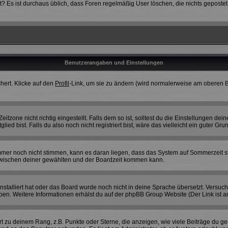
ostet? Es ist durchaus üblich, dass Foren regelmäßig User löschen, die nichts gepo
Benutzerangaben und Einstellungen
hert. Klicke auf den
Profil
-Link, um sie zu ändern (wird normalerweise am oberen B
zone nicht richtig eingestellt. Falls dem so ist, solltest du die Einstellungen deines
ied bist. Falls du also noch nicht registriert bist, wäre das vielleicht ein guter Gru
 immer noch nicht stimmen, kann es daran liegen, dass das System auf Sommerzeit s
wischen deiner gewählten und der Boardzeit kommen kann.
 installiert hat oder das Board wurde noch nicht in deine Sprache übersetzt. Versuc
eiben. Weitere Informationen erhälst du auf der phpBB Group Website (Der Link ist 
 zu deinem Rang, z.B. Punkte oder Sterne, die anzeigen, wie viele Beiträge du ge