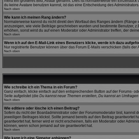
meist ein größeres Bild, Avatar genannt. Dies ist normalerweise ein Einzelstüc
du keine Avatare benutzen kannst, ist das eine Entscheidung des Administrators
Nach oben
Wie kann ich meinen Rang ändern?
Normalerweise kannst du nicht direkt den Wortlaut des Ranges ändern (Ränge 
anzuzeigen, wie viele Beiträge geschrieben wurden und bestimmte Benutzer, z.B
erhöhen, sonst wirst du auf einen Moderator oder Administrator treffen, der dei
Nach oben
Wenn ich auf den E-Mail-Link eines Benutzers klicke, werde ich dazu aufgefo
Nur registrierte Benutzer können über das Forum E-Mails verschicken (falls de
Nach oben
Wie schreibe ich ein Thema in ein Forum?
Ganz einfach, klicke einfach auf den entsprechenden Button auf der Forums- ode
Seite aufgelistet (die
Du kannst neue Themen erstellen, Du kannst an Umfragen 
Nach oben
Wie editiere oder lösche ich einen Beitrag?
Sofern du nicht der Boardadministrator oder der Forumsmoderator bist, kannst du
jeweiligen Beitrages klickst. Sollte jemand bereits auf den Beitrag geantwortet 
geantwortet hat, ferner wird er nicht erscheinen, falls ein Moderator oder Admini
können, wenn schon jemand auf sie geantwortet hat.
Nach oben
Wie kann ich eine Signatur anhängen?