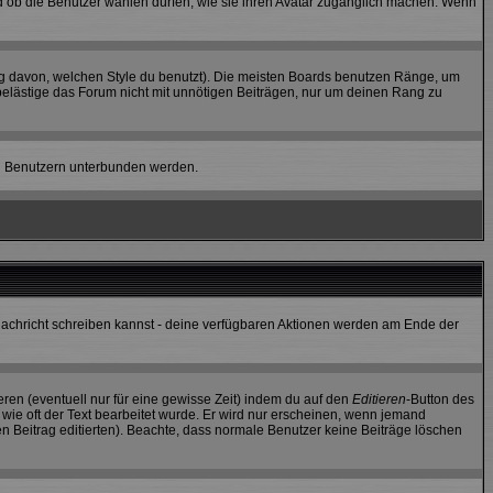
und ob die Benutzer wählen dürfen, wie sie ihren Avatar zugänglich machen. Wenn
g davon, welchen Style du benutzt). Die meisten Boards benutzen Ränge, um
belästige das Forum nicht mit unnötigen Beiträgen, nur um deinen Rang zu
ten Benutzern unterbunden werden.
e Nachricht schreiben kannst - deine verfügbaren Aktionen werden am Ende der
eren (eventuell nur für eine gewisse Zeit) indem du auf den
Editieren
-Button des
, wie oft der Text bearbeitet wurde. Er wird nur erscheinen, wenn jemand
 den Beitrag editierten). Beachte, dass normale Benutzer keine Beiträge löschen