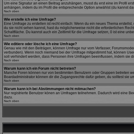
Um eine Signatur an einen Beitrag anzuhängen, musst du erst eine im Profil erste
anhängen, indem du im Profil die entsprechende Option anwählst (du kannst da
Nach oben
Wie erstelle ich eine Umfrage?
Eine Umfrage zu erstellen ist recht einfach: Wenn du ein neues Thema erstellst, 
du sie nicht sehen kannst, hast du möglicherweise nicht die erforderlichen Rec
Schaltfläche. Du kannst auch ein Zeitlimit für die Umfrage setzen, 0 ist eine un
Nach oben
Wie editiere oder lösche ich eine Umfrage?
Genau wie mit den Beiträgen, können Umfrage nur vom Verfasser, Forumsmoderato
verbunden). Wenn noch niemand bei der Umfrage mitgestimmt hat, können User di
soll verhindert werden, dass Personen ihre Umfragen beeinflussen, indem sie d
Nach oben
Warum kann ich ein Forum nicht betreten?
Manche Foren können nur von bestimmten Benutzern oder Gruppen betreten werd
Boardadministrator können dir die Zugangsrechte dafür geben, du solltest sie um
Nach oben
Warum kann ich bei Abstimmungen nicht mitmachen?
Nur registrierte Benutzer könen an Umfragen teilnehmen. Dadurch wird eine Beein
dazu.
Nach oben