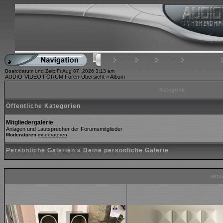
Home
FAQ
Suchen
Mitgliederliste
Boarddatum und Zeit: Fr Aug 07, 2026 3:13 am
AUDIO-VIDEO FORUM Foren-Übersicht
»
Album
Kategorie
Öffentliche Kategorien
Mitgliedergalerie
Anlagen und Lautsprecher der Forumsmitglieder
Moderatoren
moderatoren
Persönliche Galerien
»
Deine persönliche Galerie
aktue