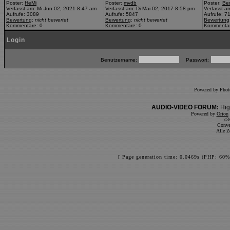
Poster:
HeMi
Poster:
mvdb
Poster:
Be
Verfasst am: Mi Jun 02, 2021 8:47 am
Verfasst am: Di Mai 02, 2017 8:58 pm
Verfasst a
Aufrufe: 3089
Aufrufe: 5847
Aufrufe: 7
Bewertung
:
nicht bewertet
Bewertung
:
nicht bewertet
Bewertung
Kommentare
: 0
Kommentare
: 0
Kommenta
Login
Benutzername:
Passwort:
Powered by Pho
AUDIO-VIDEO FORUM:
Hig
Powered by
Orion
c3
Conve
Alle Z
[ Page generation time: 0.0469s (PHP: 60%