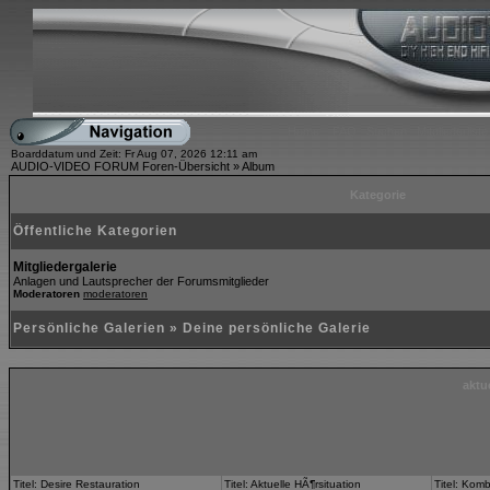
Home
FAQ
Suchen
Mitgliederliste
Boarddatum und Zeit: Fr Aug 07, 2026 12:11 am
AUDIO-VIDEO FORUM Foren-Übersicht
»
Album
Kategorie
Öffentliche Kategorien
Mitgliedergalerie
Anlagen und Lautsprecher der Forumsmitglieder
Moderatoren
moderatoren
Persönliche Galerien
»
Deine persönliche Galerie
aktue
Titel: Desire Restauration
Titel: Aktuelle HÃ¶rsituation
Titel: Kom